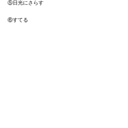
⑤日光にさらす
⑥すてる
この6個から選択する
③番選んで ５分放置してから２コンマイクで
叫ぶと地図がでる
⑤番の日光にさらすを選択すると
1時間放置すると地図がでる